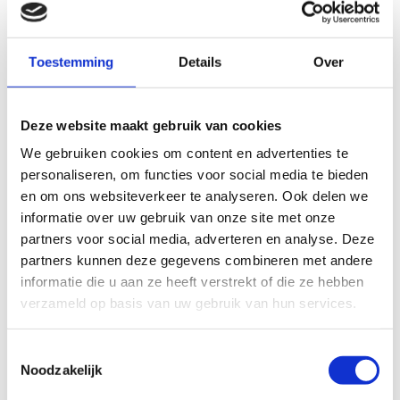
tafel brengen. Of een
ontbijt aan bed?
Toestemming
Details
Over
Een grote familie? Boek
dan het
Heirbaanhuys.
Deze website maakt gebruik van cookies
Overnacht u liever in uw
We gebruiken cookies om content en advertenties te
camper? Ook dat is
personaliseren, om functies voor social media te bieden
en om ons websiteverkeer te analyseren. Ook delen we
mogelijk!
Meer informatie
informatie over uw gebruik van onze site met onze
partners voor social media, adverteren en analyse. Deze
partners kunnen deze gegevens combineren met andere
informatie die u aan ze heeft verstrekt of die ze hebben
verzameld op basis van uw gebruik van hun services.
Toestemmingsselectie
Noodzakelijk