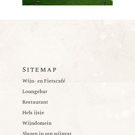
Sitemap
Wijn- en Fietscafé
Loungebar
Restaurant
Hels ijsje
Wijndomein
Slapen in een wijnvat